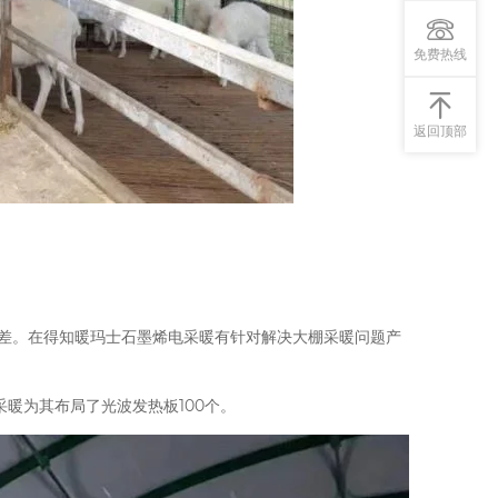
免费热线
返回顶部
果较差。在得知暖玛士石墨烯电采暖有针对解决大棚采暖问题产
采暖为其布局了光波发热板100个。